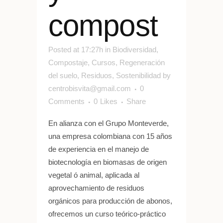
compost
Posted at 17:27h
in
Biodiversidad
,
Compostaje
,
Cursos
,
Regeneración
del suelo
,
Residuos
,
Sostenibilidad
by
centrobisvita@gmail.com
0
Comments
0
Likes
Share
En alianza con el Grupo Monteverde,
una empresa colombiana con 15 años
de experiencia en el manejo de
biotecnología en biomasas de origen
vegetal ó animal, aplicada al
aprovechamiento de residuos
orgánicos para producción de abonos,
ofrecemos un curso teórico-práctico