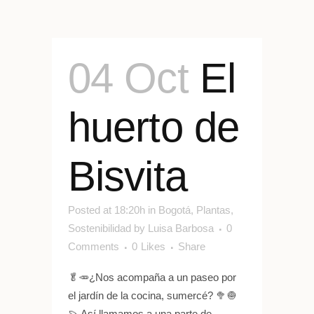
04 Oct
El
huerto de
Bisvita
Posted at 18:20h
in
Bogotá
,
Plantas
,
Sostenibilidad
by
Luisa Barbosa
0
Comments
0
Likes
Share
🥬🥕¿Nos acompaña a un paseo por
el jardín de la cocina, sumercé? 🥦🧅
🍠 Así llamamos a una parte de