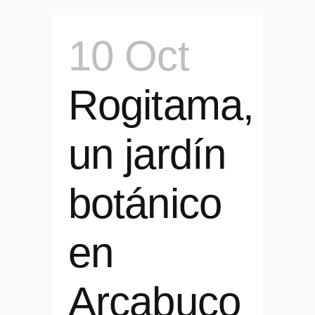
10 Oct
Rogitama,
un jardín
botánico
en
Arcabuco