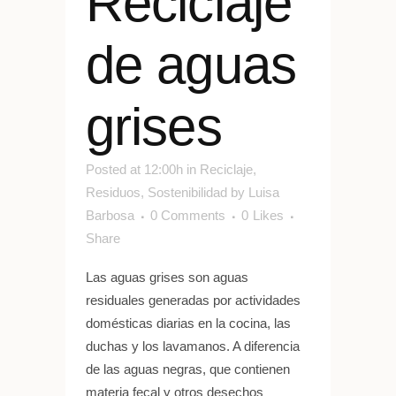
Reciclaje
de aguas
grises
Posted at 12:00h
in
Reciclaje
,
Residuos
,
Sostenibilidad
by
Luisa
Barbosa
0 Comments
0
Likes
Share
Las aguas grises son aguas
residuales generadas por actividades
domésticas diarias en la cocina, las
duchas y los lavamanos. A diferencia
de las aguas negras, que contienen
materia fecal y otros desechos