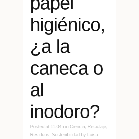
papel
higiénico,
¿a la
caneca o
al
inodoro?
Posted at 11:04h
in
Ciencia
,
Reciclaje
,
Residuos
,
Sostenibilidad
by
Luisa