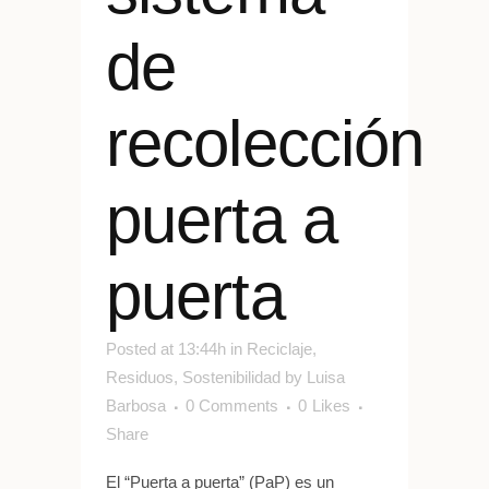
de
recolección
puerta a
puerta
Posted at 13:44h
in
Reciclaje
,
Residuos
,
Sostenibilidad
by
Luisa
Barbosa
0 Comments
0
Likes
Share
El “Puerta a puerta” (PaP) es un