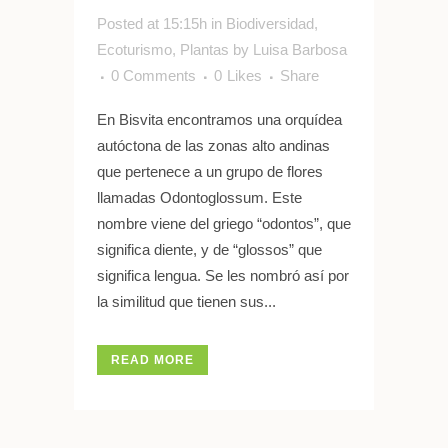
Posted at 15:15h
in
Biodiversidad
,
Ecoturismo
,
Plantas
by
Luisa Barbosa
0 Comments
0
Likes
Share
En Bisvita encontramos una orquídea
autóctona de las zonas alto andinas
que pertenece a un grupo de flores
llamadas Odontoglossum. Este
nombre viene del griego “odontos”, que
significa diente, y de “glossos” que
significa lengua. Se les nombró así por
la similitud que tienen sus...
READ MORE