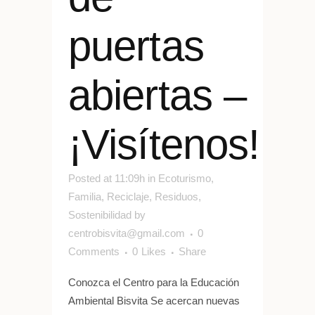
puertas
abiertas –
¡Visítenos!
Posted at 11:09h
in
Ecoturismo
,
Familia
,
Reciclaje
,
Residuos
,
Sostenibilidad
by
centrobisvita@gmail.com
0
Comments
0
Likes
Share
Conozca el Centro para la Educación
Ambiental Bisvita Se acercan nuevas