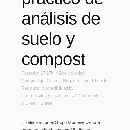
análisis de
suelo y
compost
Posted at 17:27h
in
Biodiversidad
,
Compostaje
,
Cursos
,
Regeneración del suelo
,
Residuos
,
Sostenibilidad
by
centrobisvita@gmail.com
0 Comments
0
Likes
Share
En alianza con el Grupo Monteverde, una
empresa colombiana con 15 años de