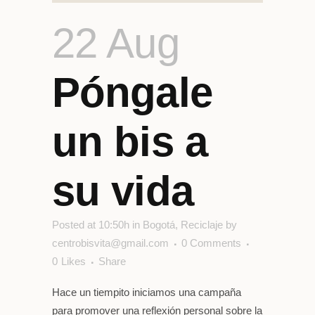
22 Aug
Póngale
un bis a
su vida
Posted at 10:50h
in
Bogotá
,
Reciclaje
by
centrobisvita@gmail.com
0 Comments
0
Likes
Share
Hace un tiempito iniciamos una campaña
para promover una reflexión personal sobre la