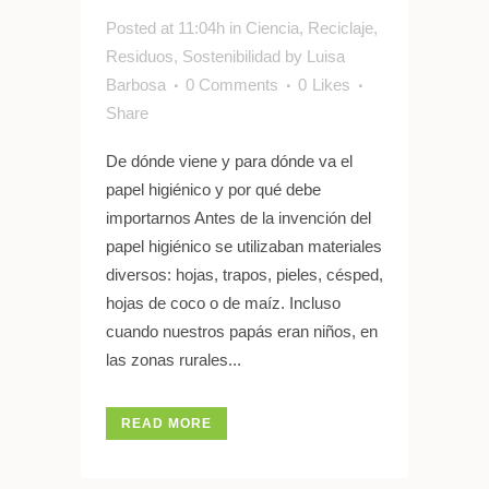
Posted at 11:04h
in
Ciencia
,
Reciclaje
,
Residuos
,
Sostenibilidad
by
Luisa
Barbosa
0 Comments
0
Likes
Share
De dónde viene y para dónde va el
papel higiénico y por qué debe
importarnos Antes de la invención del
papel higiénico se utilizaban materiales
diversos: hojas, trapos, pieles, césped,
hojas de coco o de maíz. Incluso
cuando nuestros papás eran niños, en
las zonas rurales...
READ MORE