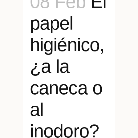
08 Feb
El
papel
higiénico,
¿a la
caneca o
al
inodoro?