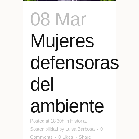
08 Mar
Mujeres
defensoras
del
ambiente
Posted at 18:30h
in
Historia
,
Sostenibilidad
by
Luisa Barbosa
0
Comments
0
Likes
Share